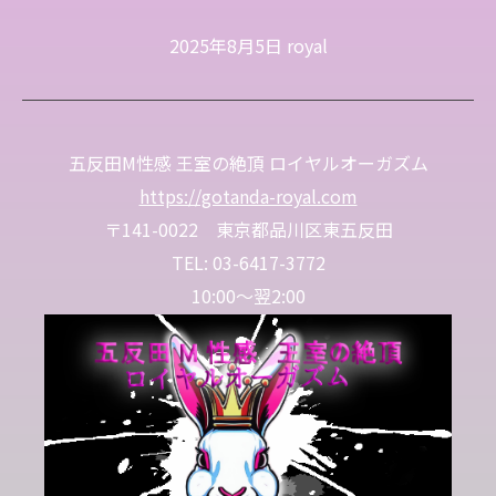
2025年8月5日
royal
五反田M性感 王室の絶頂 ロイヤルオーガズム
https://gotanda-royal.com
〒141-0022 東京都品川区東五反田
TEL: 03-6417-3772
10:00～翌2:00