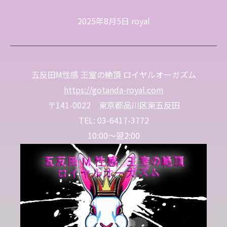
2025年8月5日
royal
五反田M性感 王室の絶頂 ロイヤルオーガズム
https://gotanda-royal.com
〒141-0022 東京都品川区東五反田
TEL: 03-6417-3772
10:00～翌2:00